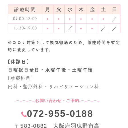
月
火
水
木
金
土
日
診療時間
／
09:00-12:00
●
●
●
●
●
●
／
／
／
15:30-19:00
●
●
●
●
※コロナ対策として換気徹底のため、診療時間を暫定
的に変更しています。
[休診日]
日曜祝日全日・水曜午後・土曜午後
[診療科目]
内科・整形外科・リハビリテーション科
お問い合わせ・ご予約
072-955-0188
〒583-0882 大阪府羽曳野市高