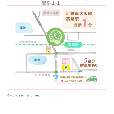
鷲9-1-1
©️
Furuyama clinic